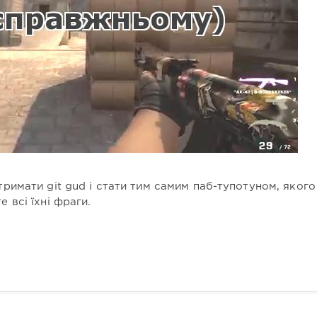
тримати git gud і стати тим самим паб-тупотуном, якого
 всі їхні фраги.