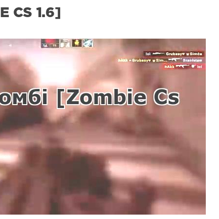
 CS 1.6]