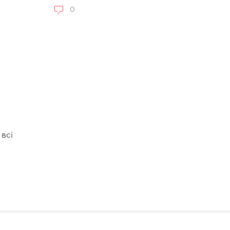
0
 всі