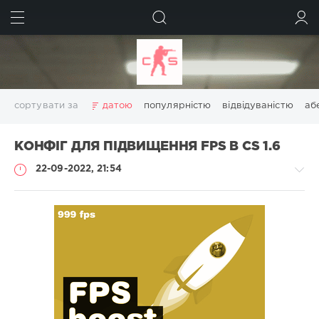
ШУКАТИ
УВІЙТИ
сортувати за
датою
популярністю
відвідуваністю
аб
КОНФІГ ДЛЯ ПІДВИЩЕННЯ FPS В CS 1.6
22-09-2022, 21:54
Конфіги
Administrator
684
0