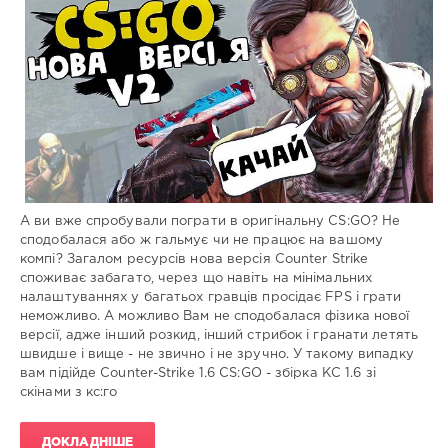
Збірки
гри
Administrator
793
0
А ви вже спробували пограти в оригінальну CS:GO? Не
сподобалася або ж гальмує чи не працює на вашому
компі? Загалом ресурсів нова версія Counter Strike
споживає забагато, через що навіть на мінімальних
налаштуваннях у багатьох гравців просідає FPS і грати
неможливо. А можливо Вам не сподобалася фізика нової
версії, адже інший розкид, інший стрибок і гранати летять
швидше і вище - не звично і не зручно. У такому випадку
вам підійде Counter-Strike 1.6 CS:GO - збірка КС 1.6 зі
скінами з кс:го
ДОКЛАДНІШЕ