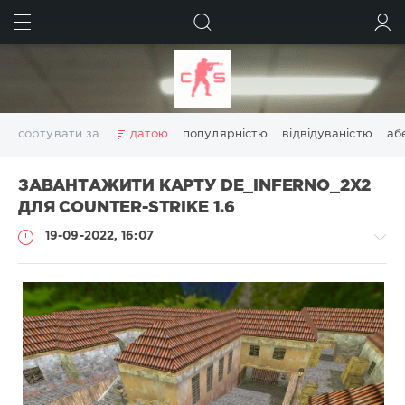
ШУКАТИ
УВІЙТИ
сортувати за
датою
популярністю
відвідуваністю
аб
ЗАВАНТАЖИТИ КАРТУ DE_INFERNO_2X2
ДЛЯ COUNTER-STRIKE 1.6
19-09-2022, 16:07
Карти
Administrator
564