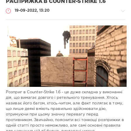
РАСПРИЖКА В COUNTER-STRIKE 1.6
19-09-2022, 13:20
Статті
Administrator
956
0
Розприг в Counter-Strike 1.6 - це дуже складна у виконанні
дія, що вимагає довгого і ретельного тренування. Хтось
називає його багом, хтось-читом, але факт полягає в тому,
що лише деякі вміють правильно здійснювати дію,
отримуючи при цьому значну перевагу перед
противником. Звичайно, пояснити всі тонкощі розприжки в
одній статті просто неможливо, але самі основні правила