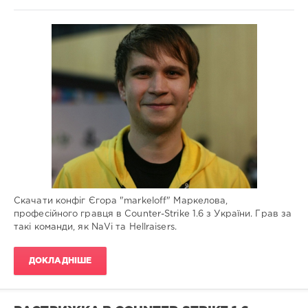
Конфіги
Administrator
1
053
0
Скачати конфіг Єгора "markeloff" Маркелова,
професійного гравця в Counter-Strike 1.6 з України. Грав за
такі команди, як NaVi та Hellraisers.
ДОКЛАДНІШЕ