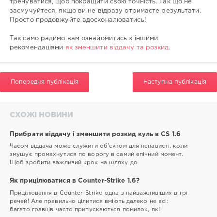
тренуватися, щоб покращити свою точність. Так що не
засмучуйтеся, якщо ви не відразу отримаєте результати.
Просто продовжуйте вдосконалюватись!
Так само радимо вам ознайомитись з іншими
рекомендаціями
як зменшити віддачу та розкид
.
Попередня публікація
Наступна публікація
СХОЖІ НОВИНИ
Прибрати віддачу і зменшити розкид куль в CS 1.6
Часом віддача може служити об'єктом для ненависті, коли
змушує промахнутися по ворогу в самий епічний момент.
Щоб зробити важливий крок на шляху до
Як прицілюватися в Counter-Strike 1.6?
Прицілювання в Counter-Strike-одна з найважливіших в грі
речей! Але правильно цілитися вміють далеко не всі:
багато гравців часто припускаються помилок, які