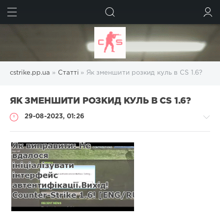
ШУКАТИ
УВІЙТИ
cstrike.pp.ua
»
Статті
» Як зменшити розкид куль в CS 1.6?
ЯК ЗМЕНШИТИ РОЗКИД КУЛЬ В CS 1.6?
29-08-2023, 01:26
Статті
Administrator
1
000
0