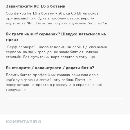
Завантажити КС 1.6 з ботами
Counter-Strike 1.6 з ботами – збірка CS 1.6 на основі
оригінальної гри. Одна з проблем старих версій-
відсутність NPC. Ви могли пограти з друзями "по сітці" в
Як грати на surf серверах? Швидко катаємося на
гірках
"Серф сервера" - назва говорить за себе. Це спеціальні
сервера, на яких гравцеві не знадобляться навички
стрільби. Вся суть таких карт полягає в тому, що
Як створити / налаштувати / додати ботів?
Досить багато професійних гравців починали свою
кар'єру з грою на звичайному паблік. Потім, це
переростало не просто в розвагу, а в справжнісінькі
тренування.
КОМЕНТАРІВ 0