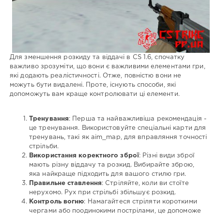
Для зменшення розкиду та віддачі в CS 1.6, спочатку
важливо зрозуміти, що вони є важливими елементами гри,
які додають реалістичності. Отже, повністю вони не
можуть бути видалені. Проте, існують способи, які
допоможуть вам краще контролювати ці елементи.
Тренування
: Перша та найважливіша рекомендація -
це тренування. Використовуйте спеціальні карти для
тренувань, такі як aim_map, для вправляння точності
стрільби.
Використання коректного зброї
: Різні види зброї
мають різну віддачу та розкид. Вибирайте зброю,
яка найкраще підходить для вашого стилю гри.
Правильне ставлення
: Стріляйте, коли ви стоїте
нерухомо. Рух при стрільбі збільшує розкид.
Контроль вогню
: Намагайтеся стріляти короткими
чергами або поодинокими пострілами, це допоможе