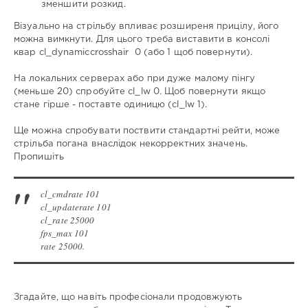
зменшити розкид.
Візуально на стрільбу впливає розширеня прицілу, його
можна вимкнути. Для цього треба виставити в консолі
квар cl_dynamiccrosshair 0 (або 1 щоб повернути).
На локальних серверах або при дуже малому пінгу
(меньше 20) спробуйте cl_lw 0. Щоб повернути якщо
стане гірше - поставте одиницю (cl_lw 1).
Ще можна спробувати поствити стандартні рейти, може
стрільба погана внаслідок некорректних значень.
Пропишіть
cl_cmdrate 101
cl_updaterate 101
cl_rate 25000
fps_max 101
rate 25000.
Згадайте, що навіть професіонали продовжують