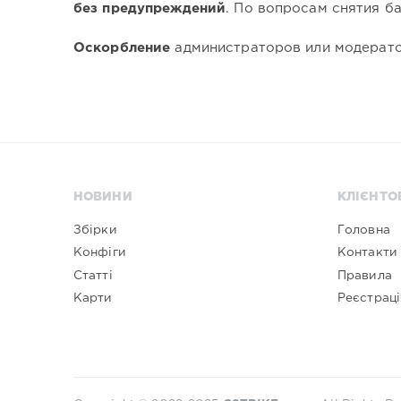
без предупреждений
. По вопросам снятия б
Оскорбление
администраторов или модерат
НОВИНИ
КЛІЄНТО
Збірки
Головна
Конфіги
Контакти
Статті
Правила
Карти
Реєстраці