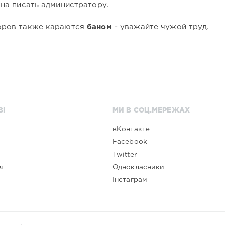
ана писать администратору.
оров также караются
баном
- уважайте чужой труд.
ВІ
МИ В СОЦ.МЕРЕЖАХ
вКонтакте
Facebook
Twitter
я
Однокласники
Інстаграм