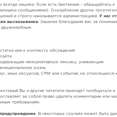
 всегда лишнее. Если есть претензии - обращайтесь к
личными сообщениями). Оскорбление других посетител
ушений и строго наказывается администрацией.
У нас с
кие высказывания.
Заранее благодарим вас за понимани
и дружелюбным.
статьи или к контексту обсуждения
 сайта
 содержащие ненормативную лексику, унижающие
ежнациональную рознь
луг, иных ресурсов, СМИ или событий, не относящихся 
а который Вы и другие читатели приходят пообщаться и
оставляет за собой право удалять комментарии или ча
анным требованиям.
предупреждение
. В некоторых случаях может быть дан