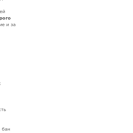
ей
трого
е и за
к
сть
 бан