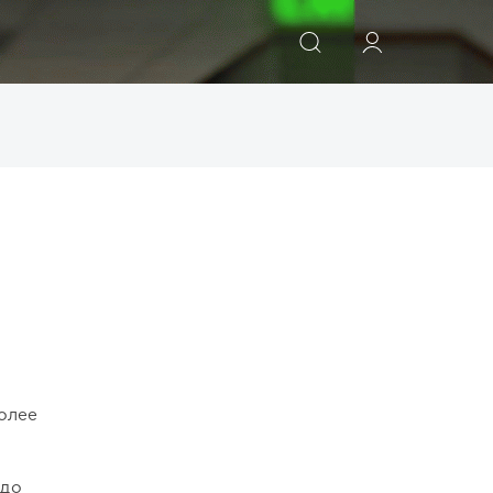
ШУКАТИ
более
адо