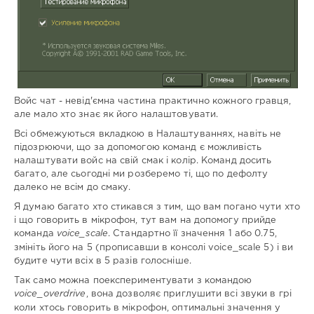
Войс чат - невід'ємна частина практично кожного гравця,
але мало хто знає як його налаштовувати.
Всі обмежуються вкладкою в Налаштуваннях, навіть не
підозрюючи, що за допомогою команд є можливість
налаштувати войс на свій смак і колір. Команд досить
багато, але сьогодні ми розберемо ті, що по дефолту
далеко не всім до смаку.
Я думаю багато хто стикався з тим, що вам погано чути хто
і що говорить в мікрофон, тут вам на допомогу прийде
команда
voice_scale
. Стандартно її значення 1 або 0.75,
змініть його на 5 (прописавши в консолі voice_scale 5) і ви
будите чути всіх в 5 разів голосніше.
Так само можна поекспериментувати з командою
voice_overdrive
, вона дозволяє приглушити всі звуки в грі
коли хтось говорить в мікрофон, оптимальні значення у