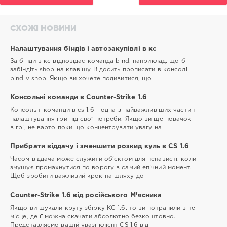
СХОЖІ НОВИНИ
Налаштування біндів і автозакупівлі в кс
За бінди в кс відповідає команда bind, наприклад, що б
забіндіть shop на клавішу B досить прописати в консолі
bind v shop. Якщо ви хочете подивитися, що
Консольні команди в Counter-Strike 1.6
Консольні команди в cs 1.6 - одна з найважливіших частин
налаштування гри під свої потреби. Якщо ви ще новачок
в грі, не варто поки що концентрувати увагу на
Прибрати віддачу і зменшити розкид куль в CS 1.6
Часом віддача може служити об'єктом для ненависті, коли
змушує промахнутися по ворогу в самий епічний момент.
Щоб зробити важливий крок на шляху до
Counter-Strike 1.6 від російського М'ясника
Якщо ви шукали круту збірку КС 1.6, то ви потрапили в те
місце, де її можна скачати абсолютно безкоштовно.
Представляємо вашій увазі клієнт CS 1.6 від