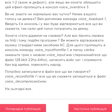
всіх 1-2 (вони ж дефолт), але якщо ви хочете збільшити
цей ефект-пропишіть в консолі voice_overdrive 3
Ви не знаєте чи нормально вас чутно? Немає вашого
голосу на демках? Вам допоможе команда
voice_loopback 1
,
Введіть її в консоль і у вас буде відтворюється все що ви
скажете, так само цей голос потрапить на демку.
Хочете стати діджеєм на сервері? Але вас банить сервер
за hldj і тому подібні програми ? Ви можете відтворювати
музику стандартними засобами КС. Для цього пропишіть в
консоль команду
voice_inputfromfile 1
, в папку cstrike
закиньте трек з назвою
voice_input.wav
(переконайтеся що
файл 128 kbit 22hz-44hz), натисніть войс чат і отримаєте
бан від адміна, повеселіть народ.
Потрібно записувати в файл все що ви говорите?
voice_recordtofile 1
і все що ви скажете запишеться в файл
voice_decompressed.wav
.
На сьогодні все.
Попередня публікація
Наступна публікація