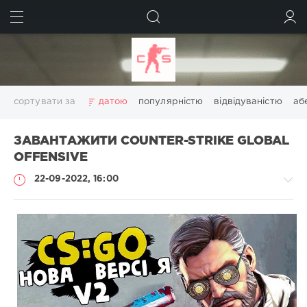
ШУКАТИ
УВІЙТИ
сортувати за
датою
популярністю
відвідуваністю
аб
ЗАВАНТАЖИТИ COUNTER-STRIKE GLOBAL
OFFENSIVE
22-09-2022, 16:00
Збірки
гри
Administrator
793