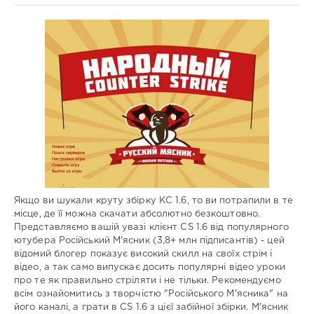
Збірки
гри
Administrator
659
0
Якщо ви шукали круту збірку КС 1.6, то ви потрапили в те
місце, де її можна скачати абсолютно безкоштовно.
Представляємо вашій увазі клієнт CS 1.6 від популярного
ютубера Російський М'ясник (3,8+ млн підписантів) - цей
відомий блогер показує високий скилл на своїх стрім і
відео, а так само випускає досить популярні відео уроки
про те як правильно стріляти і не тільки. Рекомендуємо
всім ознайомитись з творчістю "Російського М'ясника" на
його каналі, а грати в CS 1.6 з цієї забійної збірки. М'ясник