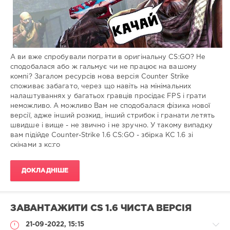
0
А ви вже спробували пограти в оригінальну CS:GO? Не
сподобалася або ж гальмує чи не працює на вашому
компі? Загалом ресурсів нова версія Counter Strike
споживає забагато, через що навіть на мінімальних
налаштуваннях у багатьох гравців просідає FPS і грати
неможливо. А можливо Вам не сподобалася фізика нової
версії, адже інший розкид, інший стрибок і гранати летять
швидше і вище - не звично і не зручно. У такому випадку
вам підійде Counter-Strike 1.6 CS:GO - збірка КС 1.6 зі
скінами з кс:го
ДОКЛАДНІШЕ
ЗАВАНТАЖИТИ CS 1.6 ЧИСТА ВЕРСІЯ
21-09-2022, 15:15