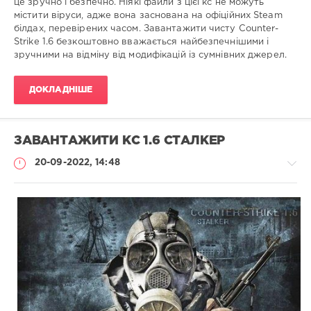
це зручно і безпечно. Ніякі файли з цієї кс не можуть
містити віруси, адже вона заснована на офіційних Steam
білдах, перевірених часом. Завантажити чисту Counter-
Strike 1.6 безкоштовно вважається найбезпечнішими і
зручними на відміну від модифікацій із сумнівних джерел.
ДОКЛАДНІШЕ
ЗАВАНТАЖИТИ КС 1.6 СТАЛКЕР
20-09-2022, 14:48
Збірки
гри
Administrator
713
0