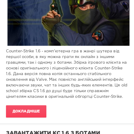
0
Counter-Strike 1.6 - комп'ютерна гра в жанрі шутера від
першої особи, в яку можна грати як онлайн з іншими
гравцями, так і одному з ботами. Збірка ігрового клієнта на
основі оригінального і ліцензійного клієнта Counter-Strike
1.6. Дана версія повна копія останнього стабільного
оновлення від Valve. Має повністю англійський інтерфейс
включаючи звуки, чат та інших будь-яких елементів. Ця old
school збірка CS 1.6 до душі буде тільки справжнім
цінителям класики в оригінальній обгортці Counter-Strike.
ДОКЛАДНІШЕ
ЗАВАНТАЖИТИ КС 1.6 З БОТАМИ