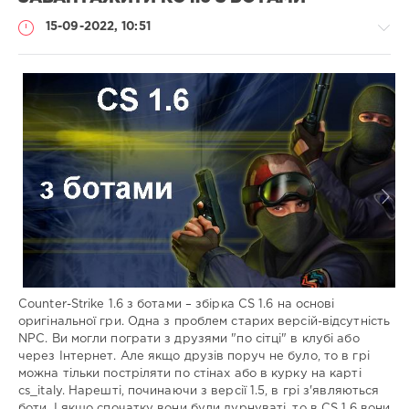
15-09-2022, 10:51
Збірки
гри
Administrator
1
369
0
Counter-Strike 1.6 з ботами – збірка CS 1.6 на основі
оригінальної гри. Одна з проблем старих версій-відсутність
NPC. Ви могли пограти з друзями "по сітці" в клубі або
через Інтернет. Але якщо друзів поруч не було, то в грі
можна тільки постріляти по стінах або в курку на карті
cs_italy. Нарешті, починаючи з версії 1.5, в грі з'являються
боти. І якщо спочатку вони були дурнуваті, то в CS 1.6 вони