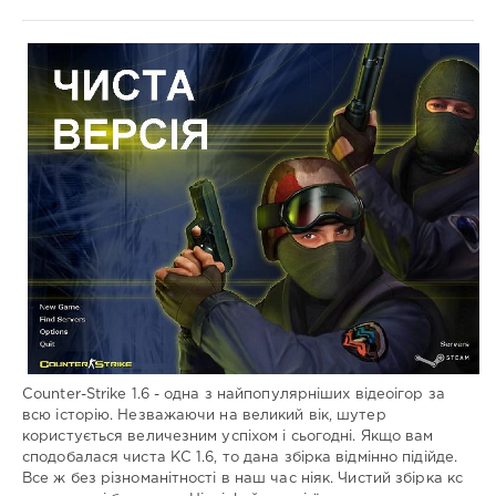
Збірки
гри
Administrator
1
468
0
Counter-Strike 1.6 - одна з найпопулярніших відеоігор за
всю історію. Незважаючи на великий вік, шутер
користується величезним успіхом і сьогодні. Якщо вам
сподобалася чиста КС 1.6, то дана збірка відмінно підійде.
Все ж без різноманітності в наш час ніяк. Чистий збірка кс