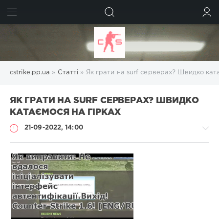
ШУКАТИ
УВІЙТИ
cstrike.pp.ua
»
Статті
» Як грати на surf серверах? Швидко кат
ЯК ГРАТИ НА SURF СЕРВЕРАХ? ШВИДКО
КАТАЄМОСЯ НА ГІРКАХ
21-09-2022, 14:00
Статті
Administrator
593