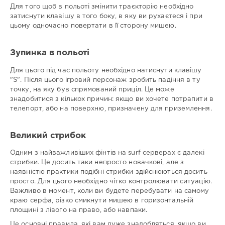
Для того щоб в польоті змінити траєкторію необхідно
затиснути клавішу в того боку, в яку ви рухаєтеся і при
цьому одночасно повертати в її сторону мишею.
Зупинка в польоті
Для цього під час польоту необхідно натиснути клавішу
"S". Після цього ігровий персонаж зробить падіння в ту
точку, на яку був спрямований приціл. Це може
знадобитися з кількох причин: якщо ви хочете потрапити в
телепорт, або на поверхню, призначену для приземлення.
Великий стрибок
Одним з найважливіших фінтів на surf серверах є далекі
стрибки. Це досить таки непросто новачкові, але з
наявністю практики подібні стрибки здійснюються досить
просто. Для цього необхідно чітко контролювати ситуацію.
Важливо в момент, коли ви будете перебувати на самому
краю серфа, різко смикнути мишею в горизонтальній
площині з лівого на право, або навпаки.
Це основні правила, які вам дуже знадобляться, якщо ви