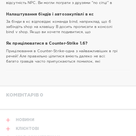
відсутність NPC. Ви могли пограти з друзями "по сітці" в
Налаштування біндів і автозакупівлі в кс
За бінди в кс відповідає команда bind, наприклад, що б
забіндіть shop на клавішу B досить прописати в консолі
bind v shop. Якщо ви хочете подивитися, що
Як прицілюватися в Counter-Strike 1.6?
Прицілювання в Counter-Strike-одна з найважливіших в грі
речей! Але правильно цілитися вміють далеко не всі:
багато гравців часто припускаються помилок, які
КОМЕНТАРІВ 0
НОВИНИ
КЛІЄНТОВІ