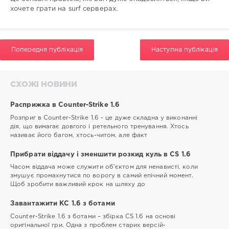
хочете грати на surf серверах.
Попередня публікація
Наступна публікація
СХОЖІ НОВИНИ
Расприжка в Counter-Strike 1.6
Розприг в Counter-Strike 1.6 - це дуже складна у виконанні
дія, що вимагає довгого і ретельного тренування. Хтось
називає його багом, хтось-читом, але факт
Прибрати віддачу і зменшити розкид куль в CS 1.6
Часом віддача може служити об'єктом для ненависті, коли
змушує промахнутися по ворогу в самий епічний момент.
Щоб зробити важливий крок на шляху до
Завантажити КС 1.6 з ботами
Counter-Strike 1.6 з ботами – збірка CS 1.6 на основі
оригінальної гри. Одна з проблем старих версій-