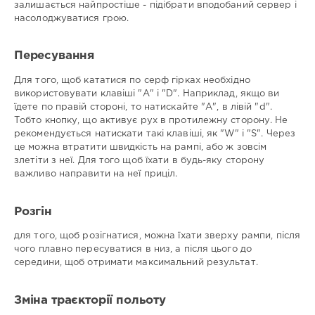
залишається найпростіше - підібрати вподобаний сервер і
насолоджуватися грою.
Пересування
Для того, щоб кататися по серф гірках необхідно
використовувати клавіші "A" і "D". Наприклад, якщо ви
їдете по правій стороні, то натискайте "A", в лівій "d".
Тобто кнопку, що активує рух в протилежну сторону. Не
рекомендується натискати такі клавіші, як "W" і "S". Через
це можна втратити швидкість на рампі, або ж зовсім
злетіти з неї. Для того щоб їхати в будь-яку сторону
важливо направити на неї приціл.
Розгін
для того, щоб розігнатися, можна їхати зверху рампи, після
чого плавно пересуватися в низ, а після цього до
середини, щоб отримати максимальний результат.
Зміна траєкторії польоту