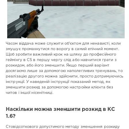
Часом віддача може служити об'єктом для ненависті, коли
змушує промахнутися по ворогу в самий епічний момент.
Щоб зробити важливий крок на шляху до професійного
геймінгу в CS в першу чергу слід або навчитися грати з
розкидом, або його зменшити. Якщо перший варіант
досягаємо лише за допомогою наполегливих тренувань, то
реалізацію другого можна здійснити, просто дотримуючись
інструкції. У наведеній інструкції показаний метод, як
зменшити розкид за допомогою настройки клієнта без
читов і іншої нісенітниці.
Наскільки можна зменшити розкид в КС
1.6?
Стовідсоткового допустимого методу зменшення розкиду