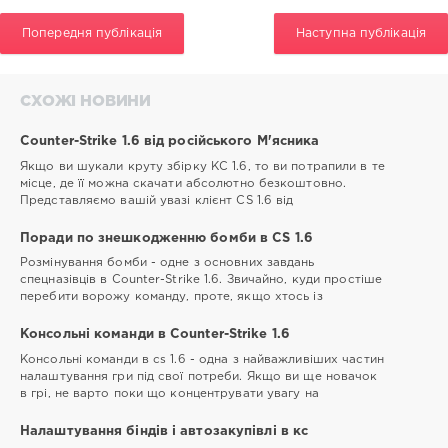
Попередня публікація
Наступна публікація
СХОЖІ НОВИНИ
Counter-Strike 1.6 від російського М'ясника
Якщо ви шукали круту збірку КС 1.6, то ви потрапили в те
місце, де її можна скачати абсолютно безкоштовно.
Представляємо вашій увазі клієнт CS 1.6 від
Поради по знешкодженню бомби в CS 1.6
Розмінування бомби - одне з основних завдань
спецназівців в Counter-Strike 1.6. Звичайно, куди простіше
перебити ворожу команду, проте, якщо хтось із
Консольні команди в Counter-Strike 1.6
Консольні команди в cs 1.6 - одна з найважливіших частин
налаштування гри під свої потреби. Якщо ви ще новачок
в грі, не варто поки що концентрувати увагу на
Налаштування біндів і автозакупівлі в кс