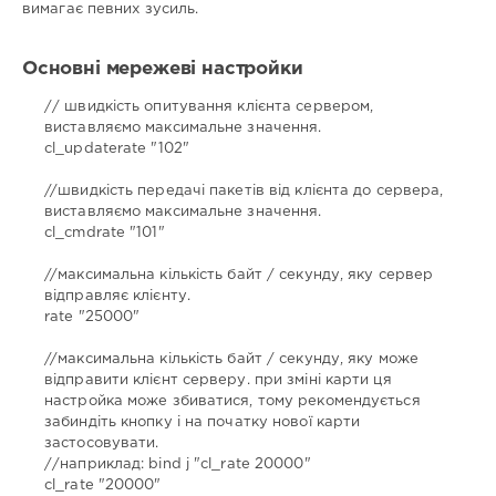
вимагає певних зусиль.
Основні мережеві настройки
// швидкість опитування клієнта сервером,
виставляємо максимальне значення.
cl_updaterate "102"
//швидкість передачі пакетів від клієнта до сервера,
виставляємо максимальне значення.
cl_cmdrate "101"
//максимальна кількість байт / секунду, яку сервер
відправляє клієнту.
rate "25000"
//максимальна кількість байт / секунду, яку може
відправити клієнт серверу. при зміні карти ця
настройка може збиватися, тому рекомендується
забиндіть кнопку і на початку нової карти
застосовувати.
//наприклад: bind j "cl_rate 20000"
cl_rate "20000"