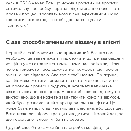
куль в CS 1.6 немає. Все що можна зробити - це зробити
оптимальну настройку параметрів, які значно полегшать
ігровий процес і зроблять його більш ефективним. Якщо
говорити конкретно, то необхідно налаштувати
"config.cfg".
Є два способи зменшити віддачу в клієнті
Перший спосіб максимально примітивний. Все що вам
необхідно, це завантажити і підключити до гри відповідний
конфіг з уже готовими оптимальними настройками, після
чого ви зможете насолоджуватися комфортною грою зі
зменшеною віддачею. Але тут є свої нюанси. По-перше,
конфіг може містити помилки, що негативно позначиться
на ігровому процесі. По-друге, в інтернеті величезна
кількість шкідливого програмного забезпечення, тому не
виключено, що ви можете завантажити конфіг з вірусом,
який буде розпакований з архіву разом з конфігом. Це
може бути, наприклад, настирлива реклама, або щось ще.
Вона може без відома гравця виводитися в ігровий чат, за
що нескладно "зловити" бан на сервері.
Другий спосіб-це самостійна настройка конфіга, що