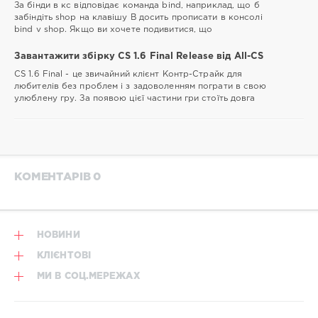
За бінди в кс відповідає команда bind, наприклад, що б
забіндіть shop на клавішу B досить прописати в консолі
bind v shop. Якщо ви хочете подивитися, що
Завантажити збірку CS 1.6 Final Release від All-CS
CS 1.6 Final - це звичайний клієнт Контр-Cтрайк для
любителів без проблем і з задоволенням пограти в свою
улюблену гру. За появою цієї частини гри стоїть довга
КОМЕНТАРІВ 0
НОВИНИ
КЛІЄНТОВІ
МИ В СОЦ.МЕРЕЖАХ