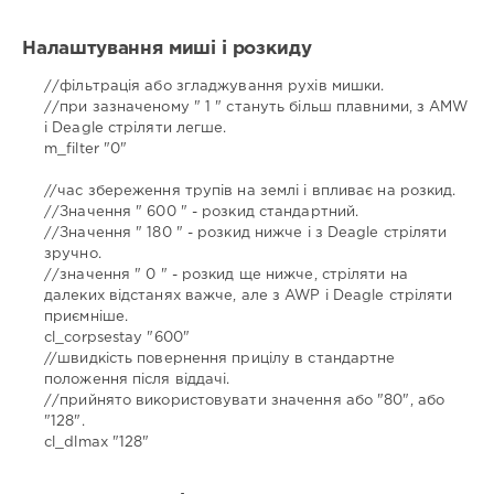
Налаштування миші і розкиду
//фільтрація або згладжування рухів мишки.
//при зазначеному " 1 " стануть більш плавними, з AMW
і Deagle стріляти легше.
m_filter "0"
//час збереження трупів на землі і впливає на розкид.
//Значення " 600 " - розкид стандартний.
//Значення " 180 " - розкид нижче і з Deagle стріляти
зручно.
//значення " 0 " - розкид ще нижче, стріляти на
далеких відстанях важче, але з AWP і Deagle стріляти
приємніше.
cl_corpsestay "600"
//швидкість повернення прицілу в стандартне
положення після віддачі.
//прийнято використовувати значення або "80", або
"128".
cl_dlmax "128"