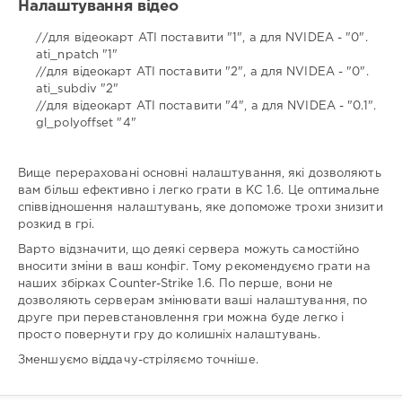
Налаштування відео
//для відеокарт ATI поставити "1", а для NVIDEA - "0".
ati_npatch "1"
//для відеокарт ATI поставити "2", а для NVIDEA - "0".
ati_subdiv "2"
//для відеокарт ATI поставити "4", а для NVIDEA - "0.1".
gl_polyoffset "4"
Вище перераховані основні налаштування, які дозволяють
вам більш ефективно і легко грати в КС 1.6. Це оптимальне
співвідношення налаштувань, яке допоможе трохи знизити
розкид в грі.
Варто відзначити, що деякі сервера можуть самостійно
вносити зміни в ваш конфіг. Тому рекомендуємо грати на
наших збірках Counter-Strike 1.6. По перше, вони не
дозволяють серверам змінювати ваші налаштування, по
друге при перевстановлення гри можна буде легко і
просто повернути гру до колишніх налаштувань.
Зменшуємо віддачу-стріляємо точніше.