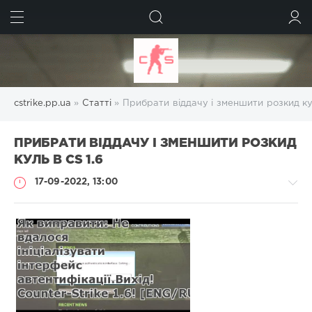
ШУКАТИ
УВІЙТИ
cstrike.pp.ua
»
Статті
» Прибрати віддачу і зменшити розкид кул
ПРИБРАТИ ВІДДАЧУ І ЗМЕНШИТИ РОЗКИД
КУЛЬ В CS 1.6
17-09-2022, 13:00
Статті
Administrator
1
435