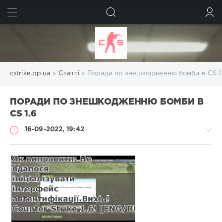
ШУКАТИ
УВІЙТИ
cstrike.pp.ua
»
Статті
» Поради по знешкодженню бомби в CS 1
ПОРАДИ ПО ЗНЕШКОДЖЕННЮ БОМБИ В
CS 1.6
16-09-2022, 19:42
Статті
Administrator
1
293