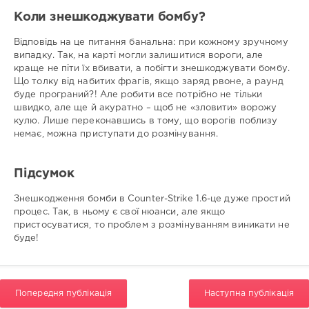
Коли знешкоджувати бомбу?
Відповідь на це питання банальна: при кожному зручному
випадку. Так, на карті могли залишитися вороги, але
краще не піти їх вбивати, а побігти знешкоджувати бомбу.
Що толку від набитих фрагів, якщо заряд рвоне, а раунд
буде програний?! Але робити все потрібно не тільки
швидко, але ще й акуратно – щоб не «зловити» ворожу
кулю. Лише переконавшись в тому, що ворогів поблизу
немає, можна приступати до розмінування.
Підсумок
Знешкодження бомби в Counter-Strike 1.6-це дуже простий
процес. Так, в ньому є свої нюанси, але якщо
пристосуватися, то проблем з розмінуванням виникати не
буде!
Попередня публікація
Наступна публікація