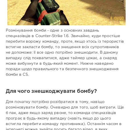
Розмінування бомби - одне з основних завдань
спецназівців в Counter-Strike 1.6. Звичайно, куди простіше
перебити ворожу команду, проте, якщо хтось із терористів
встигне закласти бомбу, то знищення всіх супротивників
не допоможе: її все одно потрібно знешкодити. В даному
випадку слід поквапитися, адже таймер цокає, а снаряд
може вибухнути в будь-який момент. Нижче наведено
поради щодо правильного та безпечного знешкодження
бомби в CS.
Для чого знешкоджувати бомбу?
Для початку потрібно розібратися в тому, навіщо
розміновувати бомбу. Очевидно для того, щоб виграти. Ще
б пак, адже якщо заряд рвоне, то команда спецназівців
програє в будь-якому випадку (навіть якщо до цього
встигла перебити команду противника). Останнім часом в
інтернеті можна знайти досить багато відео, в яких