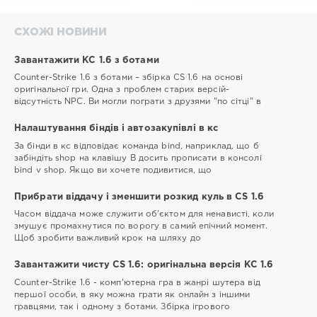
СХОЖІ НОВИНИ
Завантажити КС 1.6 з ботами
Counter-Strike 1.6 з ботами – збірка CS 1.6 на основі
оригінальної гри. Одна з проблем старих версій-
відсутність NPC. Ви могли пограти з друзями "по сітці" в
Налаштування біндів і автозакупівлі в кс
За бінди в кс відповідає команда bind, наприклад, що б
забіндіть shop на клавішу B досить прописати в консолі
bind v shop. Якщо ви хочете подивитися, що
Прибрати віддачу і зменшити розкид куль в CS 1.6
Часом віддача може служити об'єктом для ненависті, коли
змушує промахнутися по ворогу в самий епічний момент.
Щоб зробити важливий крок на шляху до
Завантажити чисту CS 1.6: оригінальна версія КС 1.6
Counter-Strike 1.6 - комп'ютерна гра в жанрі шутера від
першої особи, в яку можна грати як онлайн з іншими
гравцями, так і одному з ботами. Збірка ігрового