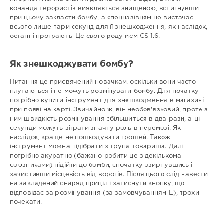
команда терористів виявляється знищеною, встигнувши
при цьому закласти бомбу, а спецназівцям не вистачає
всього лише пари секунд для її знешкодження, як наслідок,
останні програють. Це свого роду мем CS 1.6.
Як знешкоджувати бомбу?
Питання це присвячений новачкам, оскільки вони часто
плутаються і не можуть розмінувати бомбу. Для початку
потрібно купити інструмент для знешкодження в магазині
при появі на карті. Звичайно ж, він необов'язковий, проте з
ним швидкість розмінування збільшиться в два рази, а ці
секунди можуть зіграти значну роль в перемозі. Як
наслідок, краще не пошкодувати грошей. Також
інструмент можна підібрати з трупа товариша. Далі
потрібно акуратно (бажано робити це з декількома
союзниками) підійти до бомби, спочатку озирнувшись і
зачистивши місцевість від ворогів. Після цього слід навести
на закладений снаряд приціл і затиснути кнопку, що
відповідає за розмінування (за замовчуванням E), трохи
почекати.