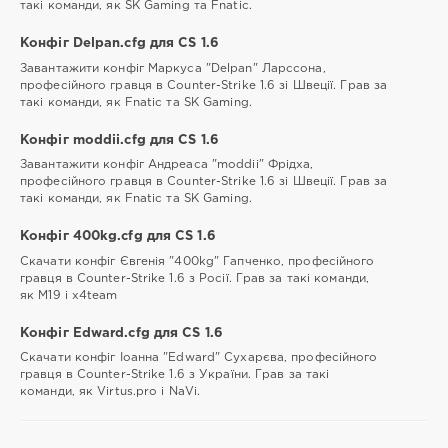
такі команди, як SK Gaming та Fnatic.
Конфіг Delpan.cfg для CS 1.6
Завантажити конфіг Маркуса "Delpan" Ларссона,
професійного гравця в Counter-Strike 1.6 зі Швеції. Грав за
такі команди, як Fnatic та SK Gaming.
Конфіг moddii.cfg для CS 1.6
Завантажити конфіг Андреаса "moddii" Фрідха,
професійного гравця в Counter-Strike 1.6 зі Швеції. Грав за
такі команди, як Fnatic та SK Gaming.
Конфіг 400kg.cfg для CS 1.6
Скачати конфіг Євгенія "400kg" Гапченко, професійного
гравця в Counter-Strike 1.6 з Росії. Грав за такі команди,
як М19 і x4team
Конфіг Edward.cfg для CS 1.6
Скачати конфіг Іоанна "Edward" Сухарєва, професійного
гравця в Counter-Strike 1.6 з України. Грав за такі
команди, як Virtus.pro і NaVi.