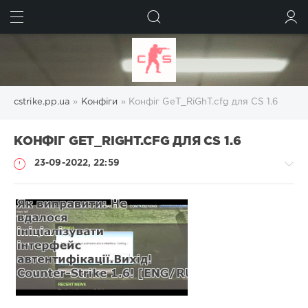
ШУКАТИ
УВІЙТИ
cstrike.pp.ua
»
Конфіги
» Конфіг GeT_RiGhT.cfg для CS 1.6
КОНФІГ GET_RIGHT.CFG ДЛЯ CS 1.6
23-09-2022, 22:59
Конфіги
Administrator
678
0