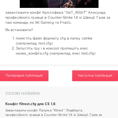
завантажити конфіг Крістофера "GeT_RiGhT" Алесунда,
професійного гравця в Counter-Strike 1.6 зі Швеції. Грав за
такі команди, як SK Gaming та Fnatic.
Як встановити?
помістіть файл формату cfg в папку cstrike
(наприклад, test.cfg)
Запустіть гру і в консолі пропишіть exec
назва_конфіга.cfg (наприклад, exec test.cfg)
Попередня публікація
Наступна публікація
СХОЖІ НОВИНИ
Конфіг f0rest.cfg для CS 1.6
Завантажити конфіг Патріка "f0rest" Ліндберга,
професійного гравця в Counter-Strike 1.6 зі Швеції. Грав за