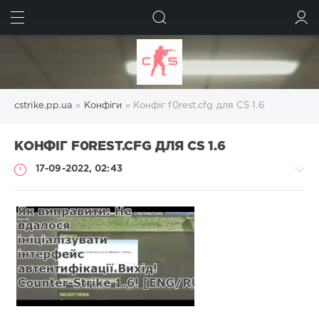
ШУКАТИ
УВІЙТИ
cstrike.pp.ua
»
Конфіги
» Конфіг f0rest.cfg для CS 1.6
КОНФІГ F0REST.CFG ДЛЯ CS 1.6
17-09-2022, 02:43
Конфіги
Administrator
663
0