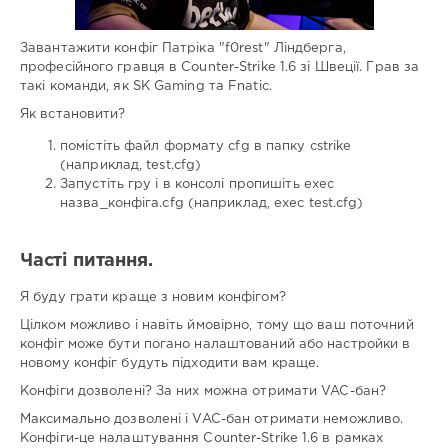
Завантажити конфіг Патріка "f0rest" Ліндберга,
професійного гравця в Counter-Strike 1.6 зі Швеції. Грав за
такі команди, як SK Gaming та Fnatic.
Як встановити?
помістіть файл формату cfg в папку cstrike
(наприклад, test.cfg)
Запустіть гру і в консолі пропишіть exec
назва_конфіга.cfg (наприклад, exec test.cfg)
Часті питання.
Я буду грати краще з новим конфігом?
Цілком можливо і навіть ймовірно, тому що ваш поточний
конфіг може бути погано налаштований або настройки в
новому конфіг будуть підходити вам краще.
Конфіги дозволені? За них можна отримати VAC-бан?
Максимально дозволені і VAC-бан отримати неможливо.
Конфіги-це налаштування Counter-Strike 1.6 в рамках