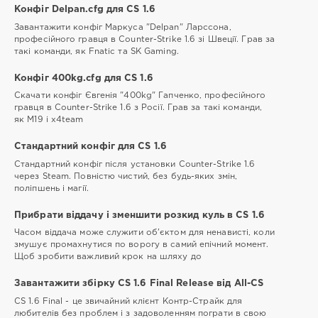
Конфіг Delpan.cfg для CS 1.6
Завантажити конфіг Маркуса "Delpan" Ларссона,
професійного гравця в Counter-Strike 1.6 зі Швеції. Грав за
такі команди, як Fnatic та SK Gaming.
Конфіг 400kg.cfg для CS 1.6
Скачати конфіг Євгенія "400kg" Гапченко, професійного
гравця в Counter-Strike 1.6 з Росії. Грав за такі команди,
як М19 і x4team
Стандартний конфіг для CS 1.6
Стандартний конфіг після установки Counter-Strike 1.6
через Steam. Повністю чистий, без будь-яких змін,
поліпшень і магії.
Прибрати віддачу і зменшити розкид куль в CS 1.6
Часом віддача може служити об'єктом для ненависті, коли
змушує промахнутися по ворогу в самий епічний момент.
Щоб зробити важливий крок на шляху до
Завантажити збірку CS 1.6 Final Release від All-CS
CS 1.6 Final - це звичайний клієнт Контр-Cтрайк для
любителів без проблем і з задоволенням пограти в свою