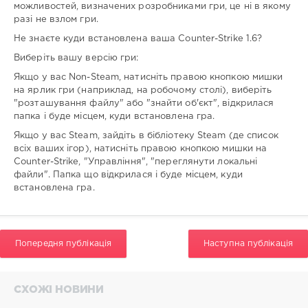
можливостей, визначених розробниками гри, це ні в якому
разі не взлом гри.
Не знаєте куди встановлена ваша Counter-Strike 1.6?
Виберіть вашу версію гри:
Якщо у вас Non-Steam, натисніть правою кнопкою мишки
на ярлик гри (наприклад, на робочому столі), виберіть
"розташування файлу" або "знайти об'єкт", відкрилася
папка і буде місцем, куди встановлена гра.
Якщо у вас Steam, зайдіть в бібліотеку Steam (де список
всіх ваших ігор), натисніть правою кнопкою мишки на
Counter-Strike, "Управління", "переглянути локальні
файли". Папка що відкрилася і буде місцем, куди
встановлена гра.
Попередня публікація
Наступна публікація
СХОЖІ НОВИНИ