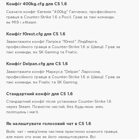
Конфіг 400kg.cfg для CS 1.6
Скачати конфіг Євгенія "400kg" Гапченко, професійного
гравця в Counter-Strike 1.6 з Росії. Грав за такі команди,
як М19 і x4team
Конфіг f0rest.cfg для CS 1.6
Завантажити конфіг Патріка "f0rest" Ліндберга,
професійного гравця в Counter-Strike 1.6 зі Швеції. Грав за
такі команди, як SK Gaming та Fnatic.
Конфіг Delpan.cfg для CS 1.6
Завантажити конфіг Маркуса "Delpan" Ларссона,
професійного гравця в Counter-Strike 1.6 зі Швеції. Грав за
такі команди, як Fnatic та SK Gaming.
Стандартний конфіг для CS 1.6
Стандартний конфіг після установки Counter-Strike 1.6
через Steam. Повністю чистий, без будь-яких змін,
поліпшень і магії.
Як налаштувати голосовий чат в CS 1.6
Войс чат - невід'ємна частина практично кожного гравця,
але мало хто знає як його налаштовувати. Всі