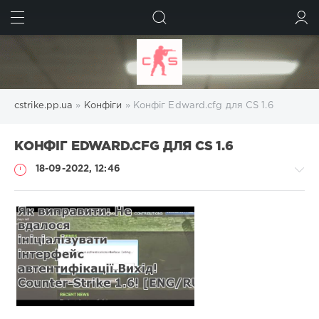
ШУКАТИ
УВІЙТИ
cstrike.pp.ua
»
Конфіги
» Конфіг Edward.cfg для CS 1.6
КОНФІГ EDWARD.CFG ДЛЯ CS 1.6
18-09-2022, 12:46
Конфіги
Administrator
905
0