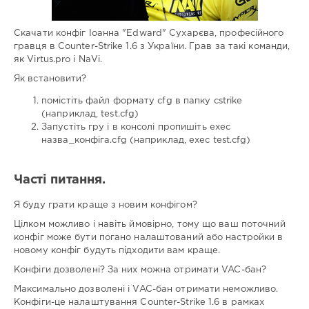
Скачати конфіг Іоанна "Edward" Сухарєва, професійного
гравця в Counter-Strike 1.6 з України. Грав за такі команди,
як Virtus.pro і NaVi.
Як встановити?
помістіть файл формату cfg в папку cstrike
(наприклад, test.cfg)
Запустіть гру і в консолі пропишіть exec
назва_конфіга.cfg (наприклад, exec test.cfg)
Часті питання.
Я буду грати краще з новим конфігом?
Цілком можливо і навіть ймовірно, тому що ваш поточний
конфіг може бути погано налаштований або настройки в
новому конфіг будуть підходити вам краще.
Конфіги дозволені? За них можна отримати VAC-бан?
Максимально дозволені і VAC-бан отримати неможливо.
Конфіги-це налаштування Counter-Strike 1.6 в рамках