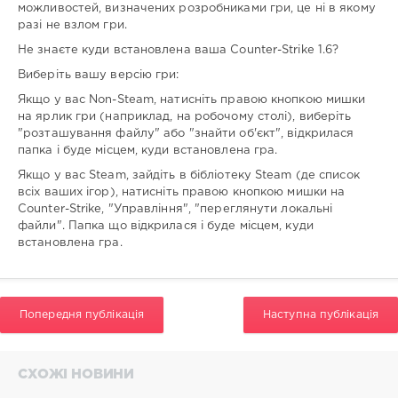
можливостей, визначених розробниками гри, це ні в якому
разі не взлом гри.
Не знаєте куди встановлена ваша Counter-Strike 1.6?
Виберіть вашу версію гри:
Якщо у вас Non-Steam, натисніть правою кнопкою мишки
на ярлик гри (наприклад, на робочому столі), виберіть
"розташування файлу" або "знайти об'єкт", відкрилася
папка і буде місцем, куди встановлена гра.
Якщо у вас Steam, зайдіть в бібліотеку Steam (де список
всіх ваших ігор), натисніть правою кнопкою мишки на
Counter-Strike, "Управління", "переглянути локальні
файли". Папка що відкрилася і буде місцем, куди
встановлена гра.
Попередня публікація
Наступна публікація
СХОЖІ НОВИНИ