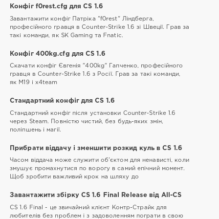
Конфіг f0rest.cfg для CS 1.6
Завантажити конфіг Патріка "f0rest" Ліндберга,
професійного гравця в Counter-Strike 1.6 зі Швеції. Грав за
такі команди, як SK Gaming та Fnatic.
Конфіг 400kg.cfg для CS 1.6
Скачати конфіг Євгенія "400kg" Гапченко, професійного
гравця в Counter-Strike 1.6 з Росії. Грав за такі команди,
як М19 і x4team
Стандартний конфіг для CS 1.6
Стандартний конфіг після установки Counter-Strike 1.6
через Steam. Повністю чистий, без будь-яких змін,
поліпшень і магії.
Прибрати віддачу і зменшити розкид куль в CS 1.6
Часом віддача може служити об'єктом для ненависті, коли
змушує промахнутися по ворогу в самий епічний момент.
Щоб зробити важливий крок на шляху до
Завантажити збірку CS 1.6 Final Release від All-CS
CS 1.6 Final - це звичайний клієнт Контр-Cтрайк для
любителів без проблем і з задоволенням пограти в свою