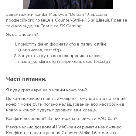
Завантажити конфіг Маркуса "Delpan" Ларссона,
професійного гравця в Counter-Strike 1.6 зі Швеції. Грав за
такі команди, як Fnatic та SK Gaming.
Як встановити?
помістіть файл формату cfg в папку cstrike
(наприклад, test.cfg)
Запустіть гру і в консолі пропишіть exec
назва_конфіга.cfg (наприклад, exec test.cfg)
Часті питання.
Я буду грати краще з новим конфігом?
Цілком можливо і навіть ймовірно, тому що ваш поточний
конфіг може бути погано налаштований або настройки в
новому конфіг будуть підходити вам краще.
Конфіги дозволені? За них можна отримати VAC-бан?
Максимально дозволені і VAC-бан отримати неможливо.
Конфіги-це налаштування Counter-Strike 1.6 в рамках