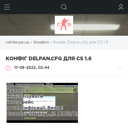
ШУКАТИ
УВІЙТИ
cstrike.pp.ua
»
Конфіги
» Конфіг Delpan.cfg для CS 1.6
КОНФІГ DELPAN.CFG ДЛЯ CS 1.6
17-09-2022, 02:44
Конфіги
Administrator
594
0