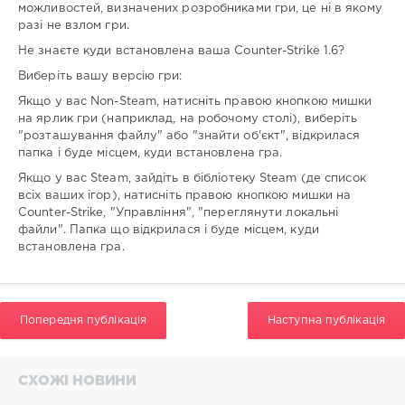
можливостей, визначених розробниками гри, це ні в якому
разі не взлом гри.
Не знаєте куди встановлена ваша Counter-Strike 1.6?
Виберіть вашу версію гри:
Якщо у вас Non-Steam, натисніть правою кнопкою мишки
на ярлик гри (наприклад, на робочому столі), виберіть
"розташування файлу" або "знайти об'єкт", відкрилася
папка і буде місцем, куди встановлена гра.
Якщо у вас Steam, зайдіть в бібліотеку Steam (де список
всіх ваших ігор), натисніть правою кнопкою мишки на
Counter-Strike, "Управління", "переглянути локальні
файли". Папка що відкрилася і буде місцем, куди
встановлена гра.
Попередня публікація
Наступна публікація
СХОЖІ НОВИНИ