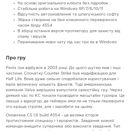
На основі оригінального клієнта без підробок
Стабільна робота на Windows XP/7/8/10/11
Відсутність автооновлення та шпигунського софту
Збірка створена на базі класичного перевіреного
часом білду 4554
В збірці остання версія протектору для захисту від
спаму і вірусів
Перемикання мови чату під час гри як в Windows
Про гру
Реліз гри відбувся в 2003 році. До цього шутер мав і інші
частини. Спочатку Counter Strike був модифікацією для
Half Life. Вона дуже сильно сподобалася користувачам і
мала величезну кількість фанатів. Тоді американська
компанія Valve вирішила випустити самостійну гру. Через
деякий час по КС почали проводити масштабні турніри. Це
перша з відеоігор, де геймери змогли не тільки перевірити
хто краще стріляє, але і заробити на цьому.
Оновлена CS 1.6 build 4554 - це велика історія
протистояння спецназу і терористів. Завдання кожної
команди-знищити суперника або виконати завдання. Тип