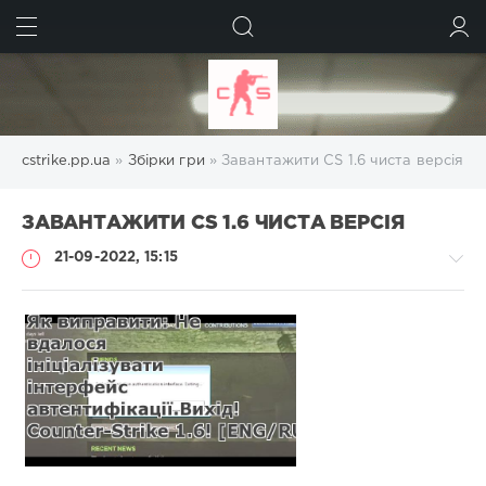
ШУКАТИ
УВІЙТИ
cstrike.pp.ua
»
Збірки гри
» Завантажити CS 1.6 чиста версія
ЗАВАНТАЖИТИ CS 1.6 ЧИСТА ВЕРСІЯ
21-09-2022, 15:15
Збірки
гри
Administrator
1
466