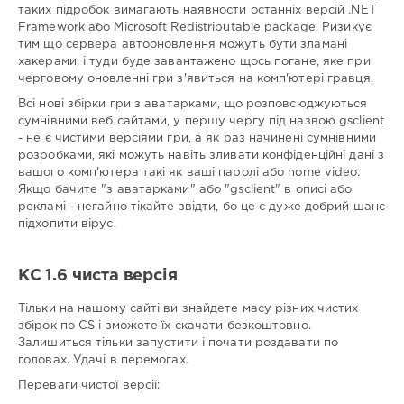
таких підробок вимагають наявности останніх версій .NET
Framework або Microsoft Redistributable package. Ризикує
тим що сервера автооновлення можуть бути зламані
хакерами, і туди буде завантажено щось погане, яке при
черговому оновленні гри з'явиться на комп'ютері гравця.
Всі нові збірки гри з аватарками, що розповсюджуються
сумнівними веб сайтами, у першу чергу під назвою gsclient
- не є чистими версіями гри, а як раз начинені сумнівними
розробками, які можуть навіть зливати конфіденційні дані з
вашого комп'ютера такі як ваші паролі або home video.
Якщо бачите "з аватарками" або "gsclient" в описі або
рекламі - негайно тікайте звідти, бо це є дуже добрий шанс
підхопити вірус.
КС 1.6 чиста версія
Тільки на нашому сайті ви знайдете масу різних чистих
збірок по CS і зможете їх скачати безкоштовно.
Залишиться тільки запустити і почати роздавати по
головах. Удачі в перемогах.
Переваги чистої версії: