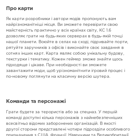
Про карти
Як карти розробники і автори модів пропонують вам
найрізноманітніші місця. Ви зможете перевірити свою
майстерність практично у всіх країнах світу, КС 1.6
дозволяє грати на будь-яких серверах в будь-якій точці
нашої планети. Воюйте в селах на сході, підривайте порти,
рятуйте заручників з офісів і виконайте своє завдання в
сотнях інших карт. Карта являє собою унікальну будову,
текстурки і тематику. Кожен геймер зможе знайти щось
підходяще і цікаве. При необхідності ви зможете
завантажити моди, щоб урізноманітнити ігровий процес і
по-новому поглянути на класичну версію шутера.
Команди та персонажі
Грати будете за терористів або за спецназ. У першій
команді доступні кілька персонажів з найнебезпечніших
всесвітньо відомих заборонених організацій. В якості
другої сторони представлені чотири підрозділи особливого
призначення з США, Франції, Німеччини та Великобританії.