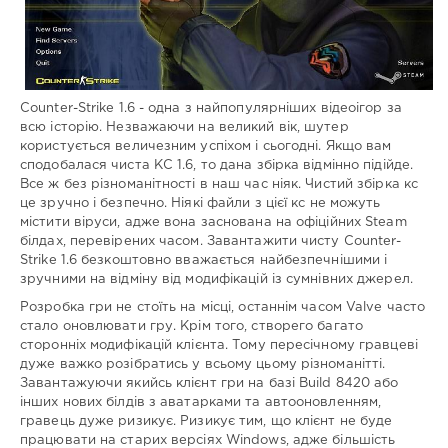
Counter-Strike 1.6 - одна з найпопулярніших відеоігор за
всю історію. Незважаючи на великий вік, шутер
користується величезним успіхом і сьогодні. Якщо вам
сподобалася чиста КС 1.6, то дана збірка відмінно підійде.
Все ж без різноманітності в наш час ніяк. Чистий збірка кс
це зручно і безпечно. Ніякі файли з цієї кс не можуть
містити віруси, адже вона заснована на офіційних Steam
білдах, перевірених часом. Завантажити чисту Counter-
Strike 1.6 безкоштовно вважається найбезпечнішими і
зручними на відміну від модифікацій із сумнівних джерел.
Розробка гри не стоїть на місці, останнім часом Valve часто
стало оновлювати гру. Крім того, створего багато
сторонніх модифікацій клієнта. Тому пересічному гравцеві
дуже важко розібратись у всьому цьому різноманітті.
Завантажуючи якийсь клієнт гри на базі Build 8420 або
інших нових білдів з аватарками та автооновленням,
гравець дуже ризикує. Ризикує тим, що клієнт не буде
працювати на старих версіях Windows, адже більшість