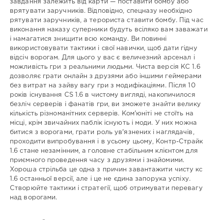
завдання залежить від карти — поставити бомбу або
врятувати заручників. Відповідно, спецназу необхідно
рятувати заручників, а терориста ставити бомбу. Під час
виконання наказу суперники будуть всіляко вам заважати
і намагатися знищити всю команду. Ви повинні
використовувати тактики і свої навички, щоб дати гідну
відсіч ворогам. Для цього у вас є величезний арсенал і
можливість гри з реальними людьми. Чиста версія КС 1.6
дозволяє грати онлайн з друзями або іншими геймерами
без витрат на зайву вагу гри з модифікаціями. Після 10
років існування CS 1.6 в чистому вигляді, накопичилося
безліч серверів і фанатів гри, ви зможете знайти велику
кількість різноманітних серверів. Ком'юніті не стоїть на
місці, крім звичайних паблік існують і моди. У них можна
битися з ворогами, грати роль ув'язнених і наглядачів,
проходити випробування і в усьому цьому, Контр-Страйк
1.6 стане незамінним, а головне стабільним клієнтом для
приємного проведення часу з друзями і знайомими.
Хороша стрільба це одна з причин завантажити чисту кс
1.6 останньої версії, але і це не єдина запорука успіху.
Створюйте тактики і стратегії, щоб отримувати перевагу
над ворогами.