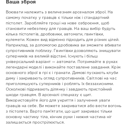
Ваша зброя
Воювати належить з величезним арсеналом зброї. На
самому початку у гравців є тільки ніж і стандартний
пістолет. Заробляйте гроші на нове озброєння, щоб
становити небезпеку для гравців. На ваш вибір будуть
кілька пістолетів, дробовики, автомати, гвинтівки,
кулемети. Кожен вид відмінно підходить для різних цілей.
Наприклад, за допомогою дробовика ви зможете вбивати
супротивників поблизу. Гвинтівки дозволяють знищувати
суперників на великій відстані. Існують і більш
універсальний варіант — автомати. Потримайте в руках
легендарні моделі і виконайте поставлене завдання. Крім
основного зброї в грі є і гранати. Димові пускають клуби
диму і закривають огляд супротивників. Світлові на час
приголомшують суперників і роблять їх беззахисними.
Осколкові підривають ділянку і завдають пристойний
шкоди гравцям. В арсеналі спецназу є щит.
Використовуйте його для укриття і залучення уваги
гравців на себе. Ви можете закриватися або вести вогонь
з пістолета. Варто пам'ятати, що щит закриває тільки
основну частину тіла, кінчик руки і нижня частина ніг
залишається прострілюється.