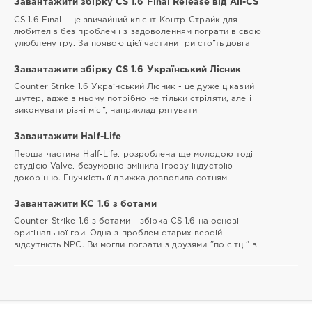
Завантажити збірку CS 1.6 Final Release від All-CS
CS 1.6 Final - це звичайний клієнт Контр-Cтрайк для
любителів без проблем і з задоволенням пограти в свою
улюблену гру. За появою цієї частини гри стоїть довга
Завантажити збірку CS 1.6 Український Лісник
Counter Strikе 1.6 Український Лісник - це дуже цікавий
шутер, адже в ньому потрібно не тільки стріляти, але і
виконувати різні місії, наприклад рятувати
Завантажити Half-Life
Перша частина Half-Life, розроблена ще молодою тоді
студією Valve, безумовно змінила ігрову індустрію
докорінно. Гнучкість її движка дозволила сотням
Завантажити КС 1.6 з ботами
Counter-Strike 1.6 з ботами – збірка CS 1.6 на основі
оригінальної гри. Одна з проблем старих версій-
відсутність NPC. Ви могли пограти з друзями "по сітці" в