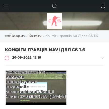
ШУКАТИ
УВІЙТИ
cstrike.pp.ua
»
Конфіги
» Конфіги гравців NaVi для CS 1.6
КОНФІГИ ГРАВЦІВ NAVI ДЛЯ CS 1.6
26-09-2022, 13:16
Конфіги
Administrator
1
246
0