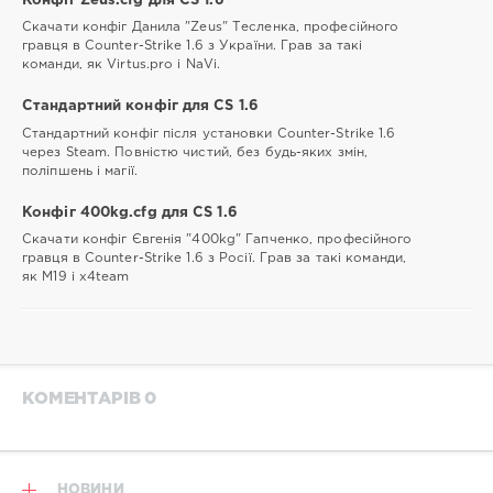
Конфіг Zeus.cfg для CS 1.6
Скачати конфіг Данила "Zeus" Тесленка, професійного
гравця в Counter-Strike 1.6 з України. Грав за такі
команди, як Virtus.pro і NaVi.
Стандартний конфіг для CS 1.6
Стандартний конфіг після установки Counter-Strike 1.6
через Steam. Повністю чистий, без будь-яких змін,
поліпшень і магії.
Конфіг 400kg.cfg для CS 1.6
Скачати конфіг Євгенія "400kg" Гапченко, професійного
гравця в Counter-Strike 1.6 з Росії. Грав за такі команди,
як М19 і x4team
КОМЕНТАРІВ 0
НОВИНИ